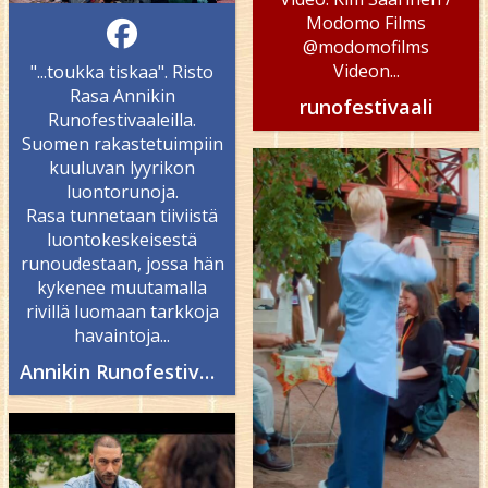
Modomo Films
@modomofilms
Videon...
"...toukka tiskaa". Risto
Rasa Annikin
runofestivaali
Runofestivaaleilla.
Suomen rakastetuimpiin
kuuluvan lyyrikon
luontorunoja.
Rasa tunnetaan tiiviistä
luontokeskeisestä
runoudestaan, jossa hän
kykenee muutamalla
rivillä luomaan tarkkoja
havaintoja...
Annikin Runofestivaali - Annikki Poetry Festival