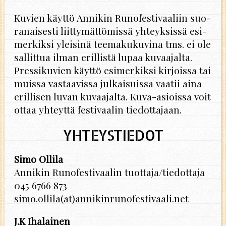
Ku­vien käyt­tö An­ni­kin Ru­no­fes­ti­vaa­liin suo­
ra­nai­ses­ti liit­ty­mät­tö­mis­sä yh­teyk­sis­sä esi­
mer­kik­si ylei­si­nä tee­ma­ku­ku­vi­na tms. ei ole
sal­lit­tua ilman eril­lis­tä lupaa ku­vaa­jal­ta.
Pres­si­ku­vien käyt­tö esi­mer­kik­si kir­jois­sa tai
muis­sa vas­taa­vis­sa jul­kai­suis­sa vaa­tii aina
eril­li­sen luvan ku­vaa­jal­ta. Ku­va-asiois­sa voit
ottaa yh­teyt­tä fes­ti­vaa­lin tie­dot­ta­jaan.
YHTEYSTIEDOT
Simo Ollila
Annikin Runofestivaalin tuottaja/tiedottaja
045 6766 873
simo.ollila(at)annikinrunofestivaali.net
J.K Ihalainen