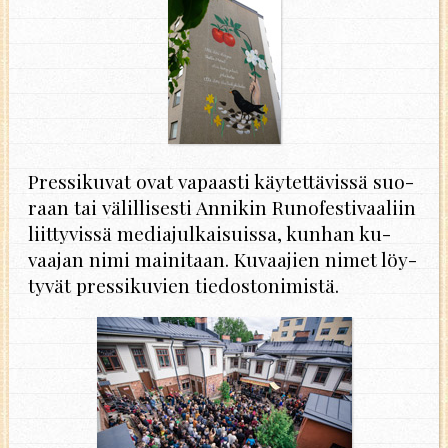
Pres­si­ku­vat ovat va­paas­ti käy­tet­tä­vis­sä suo­
raan tai vä­lil­li­ses­ti An­ni­kin Ru­no­fes­ti­vaa­liin
liit­ty­vis­sä me­dia­jul­kai­suis­sa, kun­han ku­
vaa­jan nimi mai­ni­taan. Ku­vaa­jien nimet löy­
ty­vät pres­si­ku­vien tie­dos­to­ni­mis­tä.