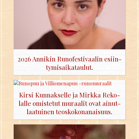
2026 An­ni­kin Ru­no­fes­ti­vaa­lin esiin­
ty­mi­sai­ka­tau­lut.
Kirsi Kun­nak­sel­le ja Mirk­ka Re­ko­
lal­le omis­te­tut mu­raa­lit ovat ai­nut­
laa­tui­nen teos­ko­ko­na­nai­suus.