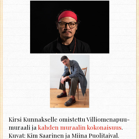
Kirsi Kunnakselle omistettu Villiomenapuu-
muraali ja
kahden muraalin kokonaisuus
.
Kuvat: Kim Saarinen ja Miina Puolitaival.