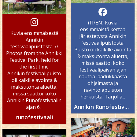
(FI/EN) Kuvia
ensimmäistä kertaa
Kuvia ensimmäisestä
järjestetystä Annikin
Annikin
festivaalipuistosta.
festivaalipuistosta. //
Puisto oli kaikille avointa
Photos from the Annikki
& maksutonta aluetta,
Festival Park, held for
missä saattoi koko
the first time.
festivaalipäivän ajan
Annikin festivaalipuisto
nauttia laadukkaasta
oli kaikille avointa &
ohjelmasta ja
maksutonta aluetta,
ravintolapuiston
missä saattoi koko
herkuista. Tarjolla...
Annikin Runofestivaalin
Annikin Runofestivaali - Annikki Poetry Festival
ajan 6...
runofestivaali