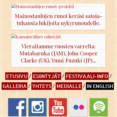
Mai­nos­tau­lu­jen runot ke­rä­si sa­to­ja­
tu­han­sia lu­ki­joi­ta ny­ky­ru­nou­del­le.
Vieraitamme vuosien varrelta:
Mutabaruka (JAM), John Cooper
Clarke (UK), Yumi Fuzuki (JP)...
ETUSIVU
ESIINTYJÄT
FESTIVAALI-INFO
GALLERIA
YHTEYS
MEDIALLE
IN ENGLISH