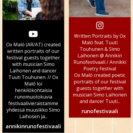
Written Portraits by Ox
Maló feat. Tuuti
Ox Maló (AR/AT) created
Touhunen & Simo
written portraits of our
Laihonen @ Annikin
festival guests together
Runofestivaali / Annikki
with musician Simo
Poetry Festival
Laihonen and dancer
Ox Maló created poetic
Tuuti Touhunen. // Ox
portraits of our festival
Maló loi
guests together with
henkilökohtaisia
musician Simo Laihonen
runomuotokuvia
and dancer Tuuti...
festivaalivieraistamme
yhdessä muusikko Simo
runofestivaali
Laihosen ja...
annikinrunofestivaali