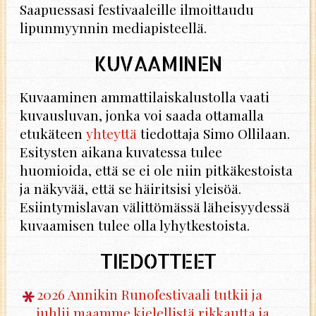
Saapuessasi festivaaleille ilmoittaudu
lipunmyynnin mediapisteellä.
KUVAAMINEN
Kuvaaminen ammattilaiskalustolla vaati
kuvausluvan, jonka voi saada ottamalla
etukäteen
yhteyttä
tiedottaja Simo Ollilaan.
Esitysten aikana kuvatessa tulee
huomioida, että se ei ole niin pitkäkestoista
ja näkyvää, että se häiritsisi yleisöä.
Esiintymislavan välittömässä läheisyydessä
kuvaamisen tulee olla lyhytkestoista.
TIEDOTTEET
2026 Annikin Runofestivaali tutkii ja
juhlii maamme kielellistä rikkautta ja