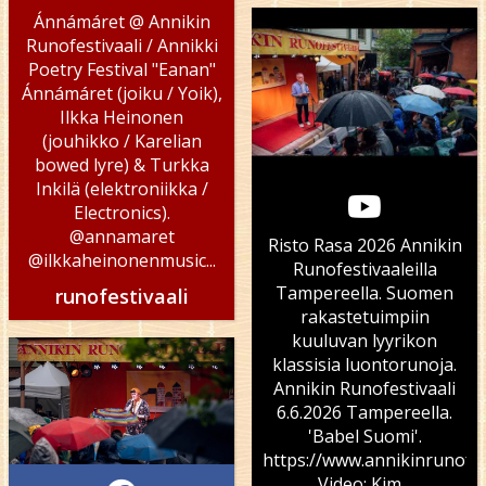
Ánnámáret @ Annikin
Runofestivaali / Annikki
Poetry Festival "Eanan"
Ánnámáret (joiku / Yoik),
Ilkka Heinonen
(jouhikko / Karelian
bowed lyre) & Turkka
Inkilä (elektroniikka /
Electronics).
@annamaret
Risto Rasa 2026 Annikin
@ilkkaheinonenmusic
...
Runofestivaaleilla
Tampereella. Suomen
runofestivaali
rakastetuimpiin
kuuluvan lyyrikon
klassisia luontorunoja.
Annikin Runofestivaali
6.6.2026 Tampereella.
'Babel Suomi'.
https://www.annikinrunofest
Video: Kim...