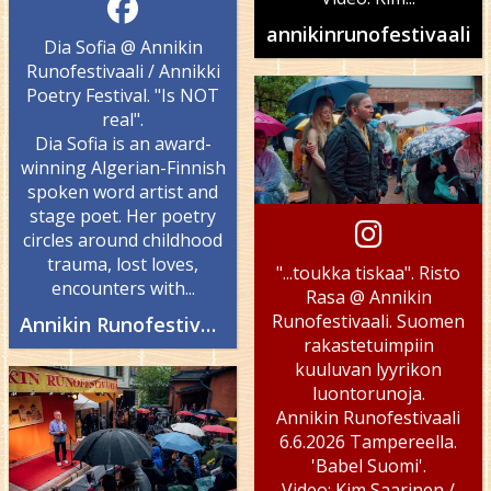
annikinrunofestivaali
Dia Sofia @ Annikin
Runofestivaali / Annikki
Poetry Festival. "Is NOT
real".
Dia Sofia is an award-
winning Algerian-Finnish
spoken word artist and
stage poet. Her poetry
circles around childhood
trauma, lost loves,
"...toukka tiskaa". Risto
encounters with...
Rasa @ Annikin
Runofestivaali. Suomen
Annikin Runofestivaali - Annikki Poetry Festival
rakastetuimpiin
kuuluvan lyyrikon
luontorunoja.
Annikin Runofestivaali
6.6.2026 Tampereella.
'Babel Suomi'.
Video: Kim Saarinen /