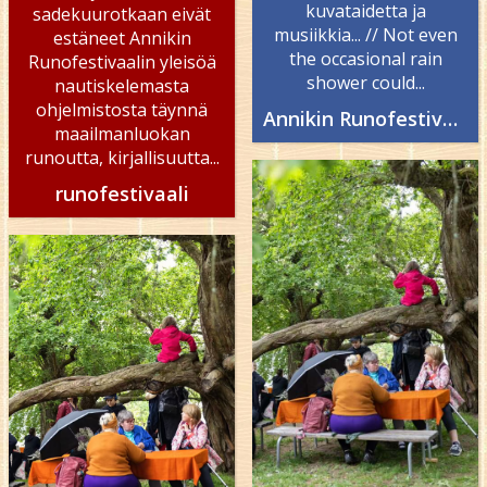
kuvataidetta ja
sadekuurotkaan eivät
musiikkia... // Not even
estäneet Annikin
the occasional rain
Runofestivaalin yleisöä
shower could...
nautiskelemasta
ohjelmistosta täynnä
Annikin Runofestivaali - Annikki Poetry Festival
maailmanluokan
runoutta, kirjallisuutta...
runofestivaali