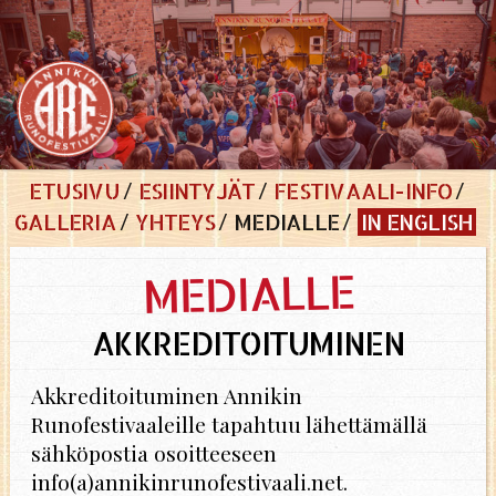
ETUSIVU
ESIINTYJÄT
FESTIVAALI-INFO
GALLERIA
YHTEYS
MEDIALLE
IN ENGLISH
MEDIALLE
AKKREDITOITUMINEN
Akkreditoituminen Annikin
Runofestivaaleille tapahtuu lähettämällä
sähköpostia osoitteeseen
info(a)annikinrunofestivaali.net.