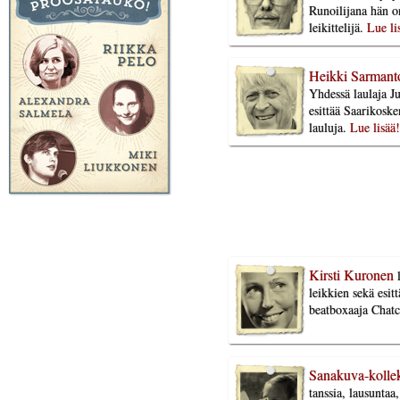
Runoilijana hän o
edelleen suurta rakkautta lautapelejä kohtaan. Pelaan ny
leikittelijä.
Lue li
sellaisia lautapelejä jotka perustuvat logiikkaan ja strategi
paljoa kuin nuorempana.
Heikki Sarmant
Mitä haluaisit kertoa viime aikojen kirjallisista ja muista projek
Yhdessä laulaja J
esittää Saarikosk
Tällä hetkellä työstän uutta albumiani. Sanoisin että siitä 
lauluja.
Lue lisää!
levy 90-luvun puolivälin
boom bab
–tyyliin, modernilla te
työstänyt todella paljon tulevan albumin tekstejä, enemmä
aikaisemmilla julkaisuillani. Levyn nimeksi tulee
A Delica
Gerður Kristný
Kirsti Kuronen
on islantilainen runoilija ja kirjail
Gerður Kristný
l
islantilaisen kirjallisuuskentän aktiivisimmista toi
leikkien sekä esit
runoilijana ja lastenkirjailijana tunnettu Kristný 
beatboxaaja Chatc
näytelmiä ja novelleja. Hänet tähän mennessä ai
teoksensa,
Verikavio
(Savukeidas) oli vuonna 201
Pohjoismaiden kirjallisuuspalkinnon saajaksi. Usein naisnäkö
Sanakuva-kollek
Kristný on ammentanut työhönsä vaikutteita pohjoismaisesta 
tanssia, lausuntaa
erityisesti Edda-muinaisrunous on ollut hänelle inspiraation l