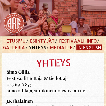
ETUSIVU
ESIINTYJÄT
FESTIVAALI-INFO
GALLERIA
YHTEYS
MEDIALLE
IN ENGLISH
YHTEYS
Simo Ol­li­la
Fes­ti­vaa­li­tuot­ta­ja & tie­dot­ta­ja
045 6766 873
simo.​ollila(a)annikinrunofestivaali.​net
J.K Iha­lai­nen