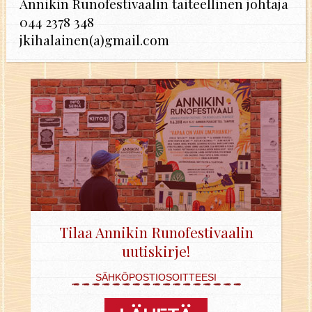
An­ni­kin Ru­no­fes­ti­vaa­lin tai­teel­li­nen joh­ta­ja
044 2378 348
jki­ha­lai­nen(a)gmail.​com
Tilaa Annikin Runofestivaalin
uutiskirje!