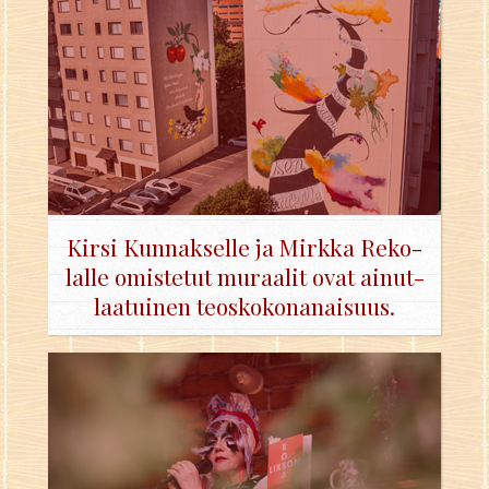
Kirsi Kun­nak­sel­le ja Mirk­ka Re­ko­
lal­le omis­te­tut mu­raa­lit ovat ai­nut­
laa­tui­nen teos­ko­ko­na­nai­suus.