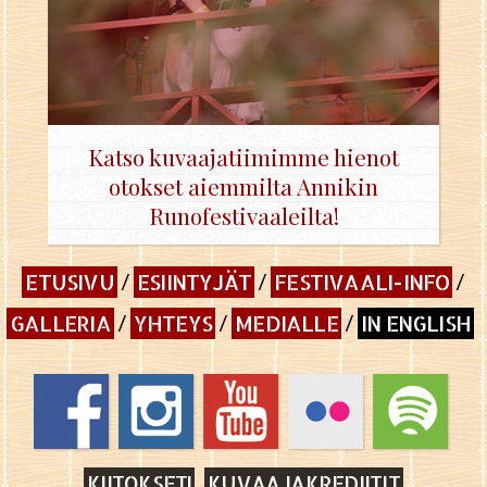
Katso kuvaajatiimimme hienot
otokset aiemmilta Annikin
Runofestivaaleilta!
ETUSIVU
ESIINTYJÄT
FESTIVAALI-INFO
GALLERIA
YHTEYS
MEDIALLE
IN ENGLISH
KIITOKSET!
KUVAAJAKREDIITIT