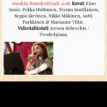
Annikin Runofestivaali 2018
.
Kuvat
: Eino
Ansio, Pekka Huttunen, Teemu Juutilainen,
Seppo Järvinen, Nikko Mäkinen, Antti
Parkkinen & Marianne Ylitie.
Videotaltiointi
: Jeroen Sebrechts /
TwoBelgians.