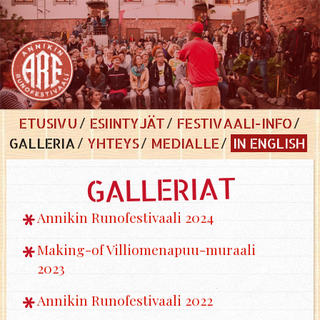
ETUSIVU
ESIINTYJÄT
FESTIVAALI-INFO
GALLERIA
YHTEYS
MEDIALLE
IN ENGLISH
GALLERIAT
Annikin Runofestivaali 2024
Making-of Villiomenapuu-muraali
2023
Annikin Runofestivaali 2022