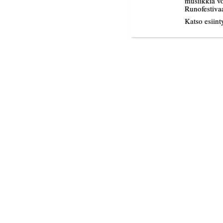
musiikkia v
Runofestivaal
Katso esiint