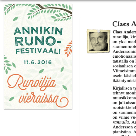
Claes 
Claes Ander
runoilija, k
on yksi mer
suomenruotsa
Anderssonin
emotionaali
taustalla o
sosiaalisen
Viimeisimmi
usein käsite
ikääntymistä 
Kirjallisen 
tehnyt monip
muusikkona 
on julkaissu
ruotsinkiel
on suomennet
on viime vu
rannalla
. A
Andersson es
pianistina.