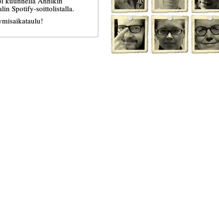
oi kuunnella
Annikin
in Spotify-soittolistalla
.
ymisaikataulu!