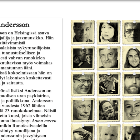
Andersson
sson
on Helsingissä asuva
irjailija ja jazzmuusikko. Hän
kittävimmistä
laisista nykyrunoilijoista.
 tunnustuksellisen ja
sesti vahvan runokielen
n kuultavissa myös voimakas
 omantunnon ääni.
ssä kokoelmissaan hän on
llyt lakonisen koskettavasti
ja sairautta.
työnsä lisäksi Andersson on
uolisen uran psykiatrina,
ja poliitikkona. Andersson
t vuodesta 1962 lähtien
ellä 23 runokokoelmaa. Näistä
tu kuusi, joista viimeisin
onna ilmestynyt
Aamu meren
nnikin Runofestivaaleilla
iintyy runoilijana ja
 Anderssonin jazzyhtyeen